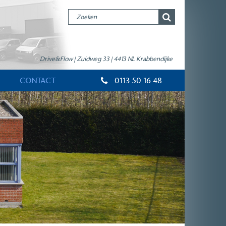
Drive&Flow | Zuidweg 33 | 4413 NL Krabbendijke
CONTACT
0113 50 16 48