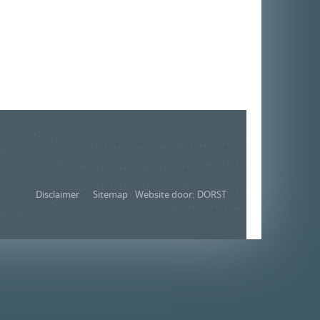
Disclaimer
Sitemap
Website door: DORST