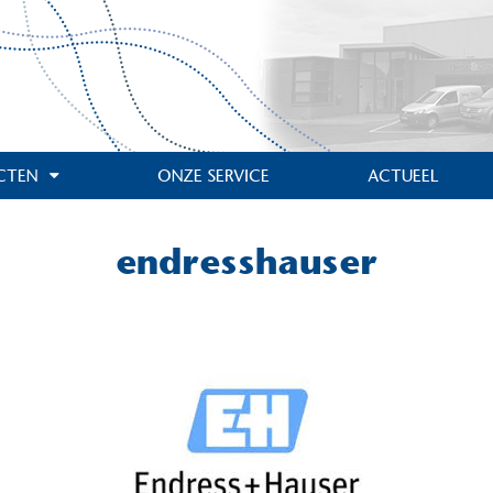
CTEN
ONZE SERVICE
ACTUEEL
endresshauser