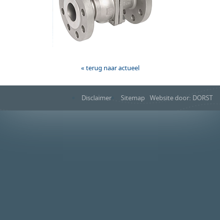
« terug naar actueel
Disclaimer
Sitemap
Website door: DORST