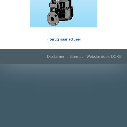
« terug naar actueel
Disclaimer
Sitemap
Website door: DORST