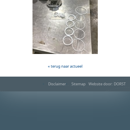
« terug naar actueel
Disclaimer
Sitemap
Website door: DORST